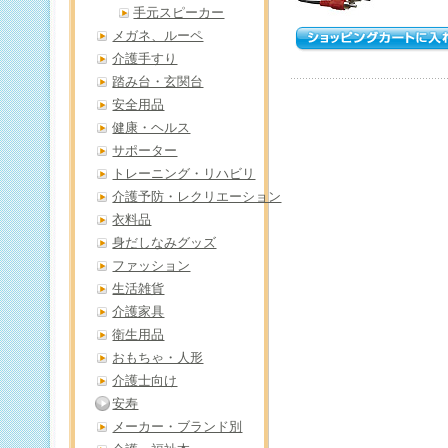
手元スピーカー
メガネ、ルーペ
介護手すり
踏み台・玄関台
安全用品
健康・ヘルス
サポーター
トレーニング・リハビリ
介護予防・レクリエーション
衣料品
身だしなみグッズ
ファッション
生活雑貨
介護家具
衛生用品
おもちゃ・人形
介護士向け
安寿
メーカー・ブランド別