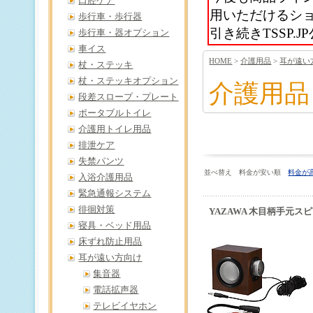
口腔ケア
用いただけるシ
歩行車・歩行器
引き続きTSSP
歩行車・器オプション
車イス
HOME
>
介護用品
>
耳が遠い
杖・ステッキ
杖・ステッキオプション
介護用品
段差スロープ・プレート
ポータブルトイレ
介護用トイレ用品
排泄ケア
失禁パンツ
並べ替え 料金が安い順
料金が
入浴介護用品
緊急通報システム
徘徊対策
YAZAWA 木目柄手元スピー
寝具・ベッド用品
床ずれ防止用品
耳が遠い方向け
集音器
電話拡声器
テレビイヤホン