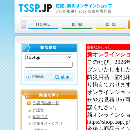
重要なおしらせ
新オンラインシ
このたび、202
プンいたしまし
防災用品・防犯
詳細検索
り揃えておりま
オンラインショ
せやお見積りが
介護用品全一覧
談ください。
介護食
新オンラインシ
食事用品
https://shop.tssp.jp
健康食品・サプリ
今後も商品ライ