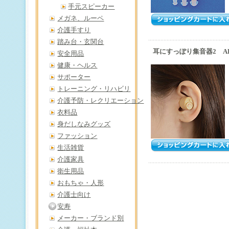
手元スピーカー
メガネ、ルーペ
介護手すり
踏み台・玄関台
耳にすっぽり集音器2 AKA
安全用品
健康・ヘルス
サポーター
トレーニング・リハビリ
介護予防・レクリエーション
衣料品
身だしなみグッズ
ファッション
生活雑貨
介護家具
衛生用品
おもちゃ・人形
介護士向け
安寿
メーカー・ブランド別