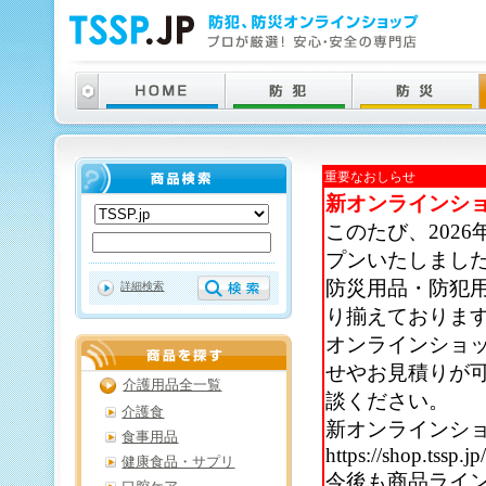
重要なおしらせ
新オンラインシ
このたび、202
プンいたしまし
防災用品・防犯
詳細検索
り揃えておりま
オンラインショ
せやお見積りが
介護用品全一覧
談ください。
介護食
新オンラインシ
食事用品
https://shop.tssp.jp
健康食品・サプリ
今後も商品ライ