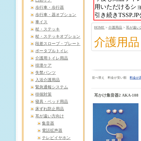
口腔ケア
用いただけるシ
歩行車・歩行器
引き続きTSSP
歩行車・器オプション
車イス
HOME
>
介護用品
>
耳が遠い
杖・ステッキ
杖・ステッキオプション
介護用品
段差スロープ・プレート
ポータブルトイレ
介護用トイレ用品
排泄ケア
失禁パンツ
並べ替え 料金が安い順
料金が
入浴介護用品
緊急通報システム
徘徊対策
耳かけ集音器2 AKA-108
寝具・ベッド用品
床ずれ防止用品
耳が遠い方向け
集音器
電話拡声器
テレビイヤホン