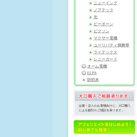
ニューイング
ノアテック
光
ビーボーン
ピクソン
マクサー電機
ユーリバティ輝舞華
ライテックス
レニーガード
オーム電機
ELPA
防犯本