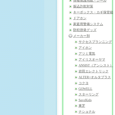
情報保護用紙・シール
振込詐欺対策
キーボックス・カギ保管箱
ドアホン
家庭用警備システム
防犯啓発グッズ
メーカー別
サクセスプランニング
アイホン
アツミ電気
アイリスオーヤマ
ANSIST（アンシスト）
岩田エレクトリック
ALTER+オルタプラス
コクヨ
GOWELL
スターリング
SaveKids
東芝
ナショナル