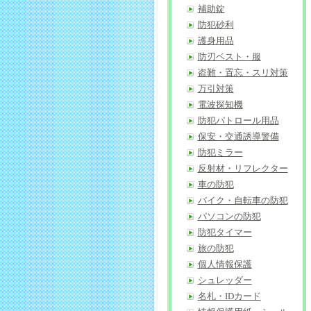
補助錠
防犯砂利
護身用品
防刃ベスト・服
盗難・置忘・スリ対策
万引対策
電波探知機
防犯パトロール用品
保安・交通誘導警備
防犯ミラー
反射材・リフレクター
車の防犯
バイク・自転車の防犯
パソコンの防犯
防犯タイマー
旅の防犯
個人情報保護
シュレッダー
名札・IDカード