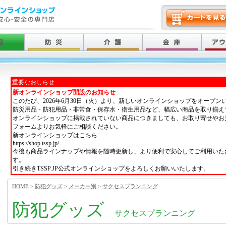
重要なおしらせ
新オンラインショップ開設のお知らせ
このたび、2026年6月30日（火）より、新しいオンラインショップをオープン
防災用品・防犯用品・非常食・保存水・衛生用品など、幅広い商品を取り揃え
オンラインショップに掲載されていない商品につきましても、お取り寄せやお
フォームよりお気軽にご相談ください。
新オンラインショップはこちら
https://shop.tssp.jp/
今後も商品ラインナップや情報を随時更新し、より便利で安心してご利用いた
す。
引き続きTSSP.JP公式オンラインショップをよろしくお願いいたします。
HOME
>
防犯グッズ
>
メーカー別
>
サクセスプランニング
防犯グッズ
サクセスプランニング