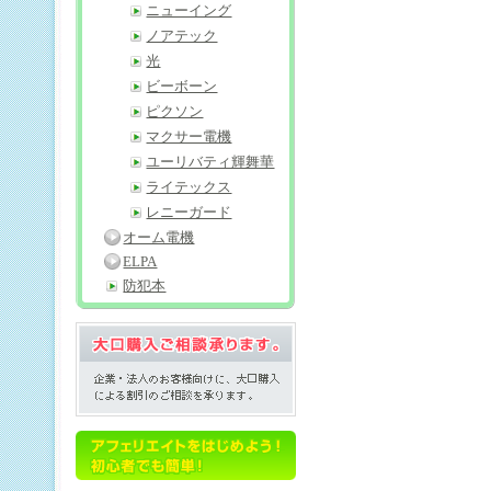
ニューイング
ノアテック
光
ビーボーン
ピクソン
マクサー電機
ユーリバティ輝舞華
ライテックス
レニーガード
オーム電機
ELPA
防犯本