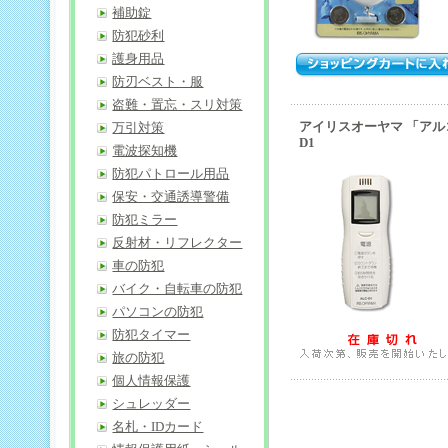
補助錠
防犯砂利
護身用品
防刃ベスト・服
盗難・置忘・スリ対策
アイリスオーヤマ 「アル
万引対策
D1
電波探知機
防犯パトロール用品
保安・交通誘導警備
防犯ミラー
反射材・リフレクター
車の防犯
バイク・自転車の防犯
パソコンの防犯
防犯タイマー
旅の防犯
個人情報保護
シュレッダー
名札・IDカード