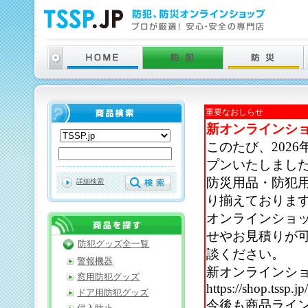
重要なおしらせ
新オンラインシ
このたび、202
プンいたしまし
防災用品・防犯
詳細検索
り揃えておりま
オンラインショ
せやお見積りが
防犯グッズ全一覧
談ください。
警報機器
新オンラインシ
窓用防犯グッズ
https://shop.tssp.jp
ドア用防犯グッズ
今後も商品ライ