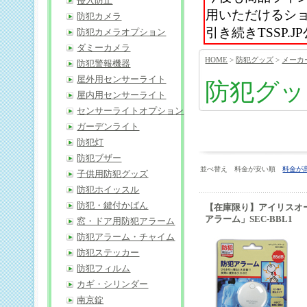
侵入防止
用いただけるシ
防犯カメラ
引き続きTSSP
防犯カメラオプション
ダミーカメラ
HOME
>
防犯グッズ
>
メーカ
防犯警報機器
屋外用センサーライト
防犯グッ
屋内用センサーライト
センサーライトオプション
ガーデンライト
防犯灯
防犯ブザー
並べ替え 料金が安い順
料金が
子供用防犯グッズ
防犯ホイッスル
防犯・鍵付かばん
【在庫限り】アイリスオ
アラーム」SEC-BBL1
窓・ドア用防犯アラーム
防犯アラーム・チャイム
防犯ステッカー
防犯フィルム
カギ・シリンダー
南京錠