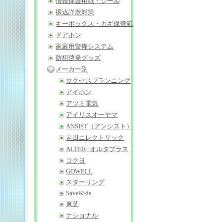
情報保護用紙・シール
振込詐欺対策
キーボックス・カギ保管箱
ドアホン
家庭用警備システム
防犯啓発グッズ
メーカー別
サクセスプランニング
アイホン
アツミ電気
アイリスオーヤマ
ANSIST（アンシスト）
岩田エレクトリック
ALTER+オルタプラス
コクヨ
GOWELL
スターリング
SaveKids
東芝
ナショナル