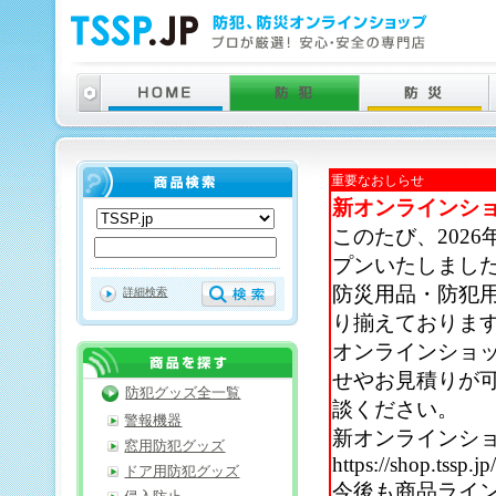
重要なおしらせ
新オンラインシ
このたび、202
プンいたしまし
防災用品・防犯
詳細検索
り揃えておりま
オンラインショ
せやお見積りが
防犯グッズ全一覧
談ください。
警報機器
新オンラインシ
窓用防犯グッズ
https://shop.tssp.jp
ドア用防犯グッズ
今後も商品ライ