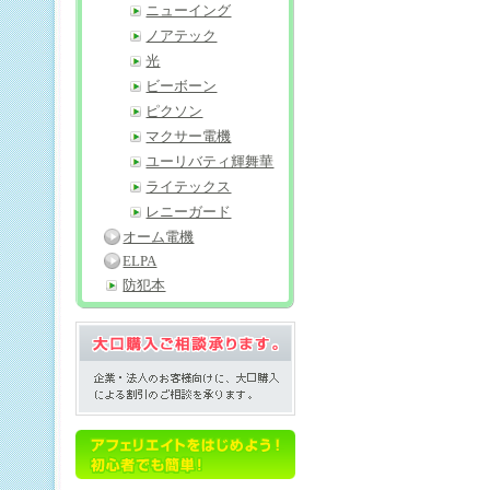
ニューイング
ノアテック
光
ビーボーン
ピクソン
マクサー電機
ユーリバティ輝舞華
ライテックス
レニーガード
オーム電機
ELPA
防犯本