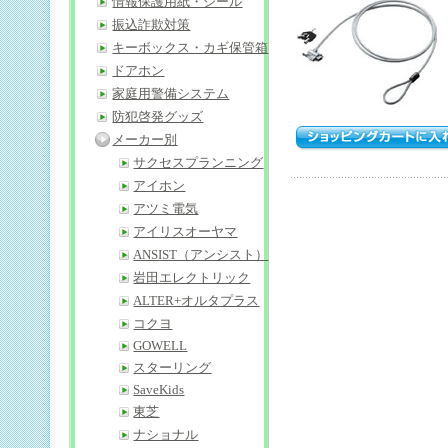
情報保護用紙・シール
振込詐欺対策
キーボックス・カギ保管箱
ドアホン
家庭用警備システム
防犯啓発グッズ
メーカー別
サクセスプランニング
アイホン
アツミ電気
アイリスオーヤマ
ANSIST（アンシスト）
岩田エレクトリック
ALTER+オルタプラス
コクヨ
GOWELL
スターリング
SaveKids
東芝
ナショナル