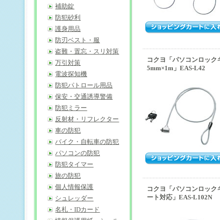
補助錠
防犯砂利
護身用品
防刃ベスト・服
盗難・置忘・スリ対策
コクヨ「パソコンロック
万引対策
5mm×1m」EAS-L42
電波探知機
防犯パトロール用品
保安・交通誘導警備
防犯ミラー
反射材・リフレクター
車の防犯
バイク・自転車の防犯
パソコンの防犯
防犯タイマー
旅の防犯
個人情報保護
コクヨ「パソコンロック
ート対応」EAS-L102N
シュレッダー
名札・IDカード