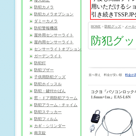
侵入防止
用いただけるシ
防犯カメラ
引き続きTSSP
防犯カメラオプション
ダミーカメラ
HOME
>
防犯グッズ
>
メーカ
防犯警報機器
屋外用センサーライト
防犯グッ
屋内用センサーライト
センサーライトオプション
ガーデンライト
防犯灯
防犯ブザー
並べ替え 料金が安い順
料金が
子供用防犯グッズ
防犯ホイッスル
防犯・鍵付かばん
コクヨ「パソコンロック
1.6mm×1m」EAS-L6N
窓・ドア用防犯アラーム
防犯アラーム・チャイム
防犯ステッカー
防犯フィルム
カギ・シリンダー
南京錠