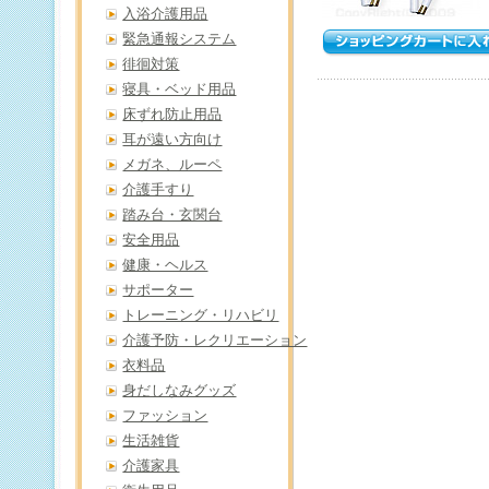
入浴介護用品
緊急通報システム
徘徊対策
寝具・ベッド用品
床ずれ防止用品
耳が遠い方向け
メガネ、ルーペ
介護手すり
踏み台・玄関台
安全用品
健康・ヘルス
サポーター
トレーニング・リハビリ
介護予防・レクリエーション
衣料品
身だしなみグッズ
ファッション
生活雑貨
介護家具