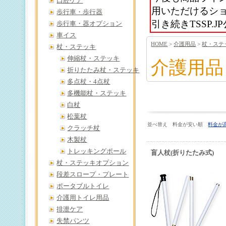
口腔ケア
用いただけるシ
歩行車・歩行器
引き続きTSSP
歩行車・器オプション
車イス
HOME
>
介護用品
>
杖・ステ
杖・ステッキ
伸縮杖・ステッキ
介護用品
折りたたみ杖・ステッキ
多点杖・4点杖
多機能杖・ステッキ
白杖
松葉杖
並べ替え 料金が安い順
料金が
クラッチ杖
木製杖
トレッキングポール
盲人杖(折りたたみ式)
杖・ステッキオプション
段差スロープ・プレート
ポータブルトイレ
介護用トイレ用品
排泄ケア
失禁パンツ