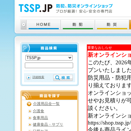
重要なおしらせ
新オンラインシ
このたび、202
プンいたしまし
防災用品・防犯
詳細検索
り揃えておりま
オンラインショ
せやお見積りが
介護用品全一覧
談ください。
介護食
新オンラインシ
食事用品
https://shop.tssp.jp
健康食品・サプリ
今後も商品ライ