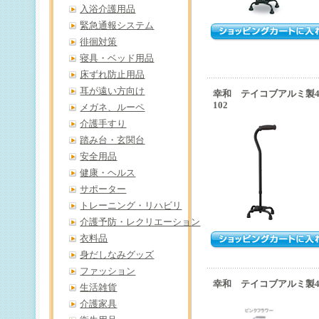
入浴介護用品
緊急通報システム
徘徊対策
寝具・ベッド用品
床ずれ防止用品
耳が遠い方向け
幸和 テイコブアルミ製4
102
メガネ、ルーペ
介護手すり
踏み台・玄関台
安全用品
健康・ヘルス
サポーター
トレーニング・リハビリ
介護予防・レクリエーション
衣料品
身だしなみグッズ
ファッション
幸和 テイコブアルミ製4点
生活雑貨
介護家具