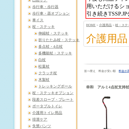
口腔ケア
用いただけるシ
歩行車・歩行器
引き続きTSSP
歩行車・器オプション
車イス
HOME
>
介護用品
>
杖・ステ
杖・ステッキ
伸縮杖・ステッキ
介護用品
折りたたみ杖・ステッキ
多点杖・4点杖
多機能杖・ステッキ
白杖
松葉杖
並べ替え 料金が安い順
料金が
クラッチ杖
木製杖
トレッキングポール
幸和 アルミ4点杖支持杖 
杖・ステッキオプション
段差スロープ・プレート
ポータブルトイレ
介護用トイレ用品
排泄ケア
失禁パンツ