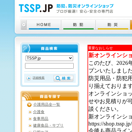
重要なおしらせ
新オンラインシ
このたび、202
プンいたしまし
防災用品・防犯
詳細検索
り揃えておりま
オンラインショ
せやお見積りが
介護用品全一覧
談ください。
介護食
新オンラインシ
食事用品
https://shop.tssp.jp
健康食品・サプリ
今後も商品ライ