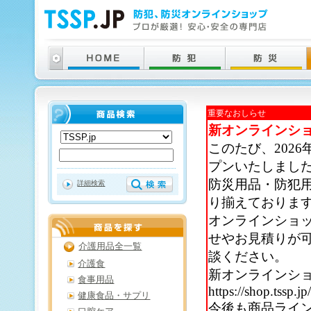
重要なおしらせ
新オンラインシ
このたび、202
プンいたしまし
防災用品・防犯
詳細検索
り揃えておりま
オンラインショ
せやお見積りが
介護用品全一覧
談ください。
介護食
新オンラインシ
食事用品
https://shop.tssp.jp
健康食品・サプリ
今後も商品ライ