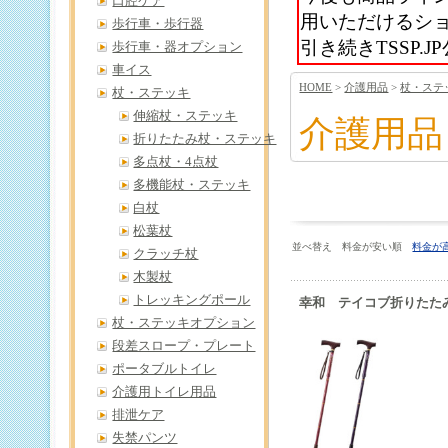
口腔ケア
用いただけるシ
歩行車・歩行器
引き続きTSSP
歩行車・器オプション
車イス
HOME
>
介護用品
>
杖・ステ
杖・ステッキ
伸縮杖・ステッキ
介護用品
折りたたみ杖・ステッキ
多点杖・4点杖
多機能杖・ステッキ
白杖
松葉杖
並べ替え 料金が安い順
料金が
クラッチ杖
木製杖
トレッキングポール
幸和 テイコブ折りたたみ
杖・ステッキオプション
段差スロープ・プレート
ポータブルトイレ
介護用トイレ用品
排泄ケア
失禁パンツ