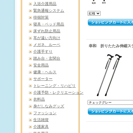
入浴介護用品
緊急通報システム
徘徊対策
寝具・ベッド用品
床ずれ防止用品
耳が遠い方向け
メガネ、ルーペ
幸和 折りたたみ伸縮ステッ
介護手すり
踏み台・玄関台
安全用品
健康・ヘルス
サポーター
トレーニング・リハビリ
介護予防・レクリエーション
衣料品
身だしなみグッズ
ファッション
生活雑貨
介護家具