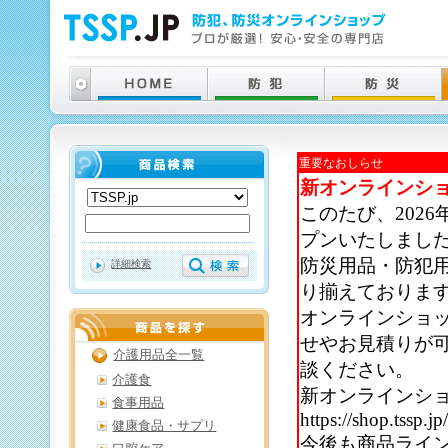
重要なおしらせ
新オンラインシ
このたび、202
プンいたしまし
防災用品・防犯
詳細検索
り揃えておりま
オンラインショ
せやお見積りが
介護用品全一覧
談ください。
介護食
新オンラインシ
食事用品
https://shop.tssp.jp
健康食品・サプリ
今後も商品ライ