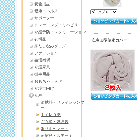
安全用品
健康・ヘルス
サポーター
トレーニング・リハビリ
介護予防・レクリエーション
衣料品
安寿 K型便座カバー
身だしなみグッズ
ファッション
生活雑貨
介護家具
衛生用品
おもちゃ・人形
介護士向け
安寿
清拭料・ドライシャンプ
ー
トイレ収納
ごみ箱・処理袋
滑り止めマット
伸縮杖・ステッキ