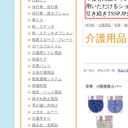
口腔ケア
用いただけるシ
歩行車・歩行器
引き続きTSSP
歩行車・器オプション
車イス
HOME
>
介護用品
>
安寿
>
便
杖・ステッキ
杖・ステッキオプション
介護用品
段差スロープ・プレート
ポータブルトイレ
介護用トイレ用品
排泄ケア
失禁パンツ
並べ替え 料金が安い順
料金が
入浴介護用品
緊急通報システム
徘徊対策
安寿 O型便座カバー
寝具・ベッド用品
床ずれ防止用品
耳が遠い方向け
メガネ、ルーペ
介護手すり
踏み台・玄関台