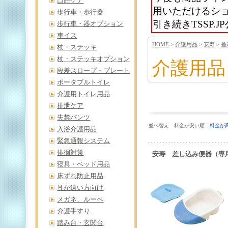
口腔ケア
用いただけるシ
歩行車・歩行器
引き続きTSSP
歩行車・器オプション
車イス
HOME
>
介護用品
>
安寿
>
差
杖・ステッキ
杖・ステッキオプション
介護用品
段差スロープ・プレート
ポータブルトイレ
介護用トイレ用品
排泄ケア
失禁パンツ
並べ替え 料金が安い順
料金が
入浴介護用品
緊急通報システム
徘徊対策
安寿 差し込み便器（専
寝具・ベッド用品
床ずれ防止用品
耳が遠い方向け
メガネ、ルーペ
介護手すり
踏み台・玄関台