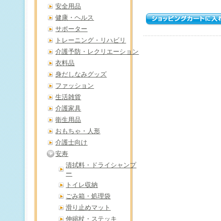
安全用品
健康・ヘルス
サポーター
トレーニング・リハビリ
介護予防・レクリエーション
衣料品
身だしなみグッズ
ファッション
生活雑貨
介護家具
衛生用品
おもちゃ・人形
介護士向け
安寿
清拭料・ドライシャンプ
ー
トイレ収納
ごみ箱・処理袋
滑り止めマット
伸縮杖・ステッキ