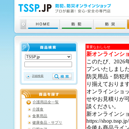
重要なおしらせ
新オンラインシ
このたび、202
プンいたしまし
防災用品・防犯
詳細検索
り揃えておりま
オンラインショ
せやお見積りが
介護用品全一覧
談ください。
介護食
新オンラインシ
食事用品
https://shop.tssp.jp
健康食品・サプリ
今後も商品ライ