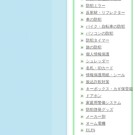
防犯ミラー
反射材・リフレクター
車の防犯
バイク・自転車の防犯
パソコンの防犯
防犯タイマー
旅の防犯
個人情報保護
シュレッダー
名札・IDカード
情報保護用紙・シール
振込詐欺対策
キーボックス・カギ保管箱
ドアホン
家庭用警備システム
防犯啓発グッズ
メーカー別
オーム電機
ELPA