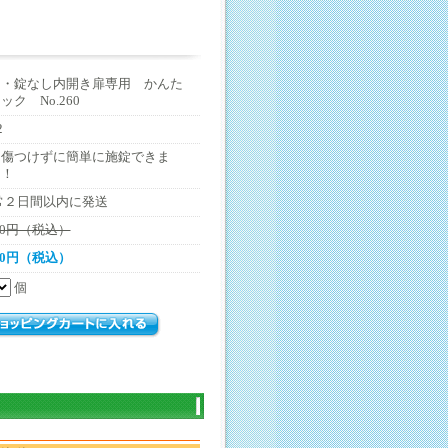
内・錠なし内開き扉専用 かんた
ック No.260
2
を傷つけずに簡単に施錠できま
！！
常２日間以内に発送
320円（税込）
100円（税込）
個