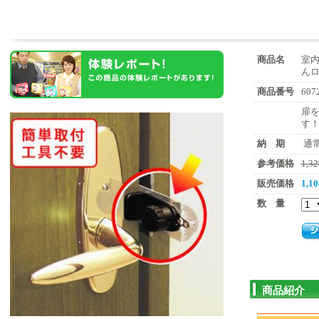
商品名
室
んロ
商品番号
607
扉
す
納 期
通
参考価格
1,
販売価格
1,
数 量
商品紹介