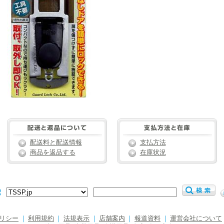
配送料と配送情報
支払方法
商品を返品する
在庫状況
索
リシー
｜
利用規約
｜
法規表示
｜
店舗案内
｜
報道資料
｜
運営会社について