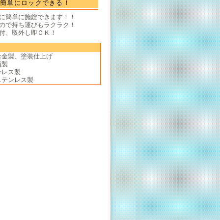
を簡単にロックできる！
に簡単に施錠できます！！
ので持ち運びもラクラク！
付、取外し即ＯＫ！
合金製、塗装仕上げ
脂製
ンレス製
ステンレス製