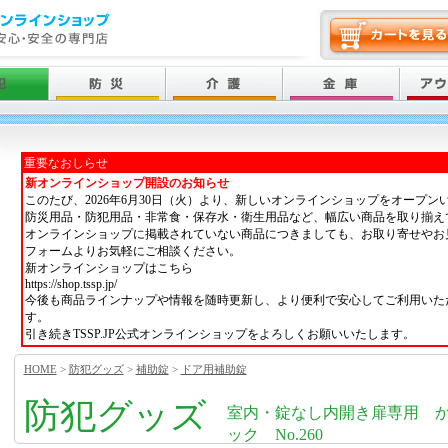
重要なおしらせ
新オンラインショップ開設のお知らせ
このたび、2026年6月30日（火）より、新しいオンラインショップをオープン
防災用品・防犯用品・非常食・保存水・衛生用品など、幅広い商品を取り揃え
オンラインショップに掲載されていない商品につきましても、お取り寄せやお
フォームよりお気軽にご相談ください。
新オンラインショップはこちら
https://shop.tssp.jp/
今後も商品ラインナップや情報を随時更新し、より便利で安心してご利用いた
す。
引き続きTSSP.JP公式オンラインショップをよろしくお願いいたします。
HOME
>
防犯グッズ
>
補助錠
>
ドア用補助錠
防犯グッズ
室内・錠なし内開き扉専用 
ック No.260