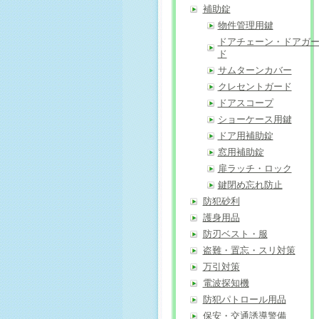
補助錠
物件管理用鍵
ドアチェーン・ドアガ
ド
サムターンカバー
クレセントガード
ドアスコープ
ショーケース用鍵
ドア用補助錠
窓用補助錠
扉ラッチ・ロック
鍵閉め忘れ防止
防犯砂利
護身用品
防刃ベスト・服
盗難・置忘・スリ対策
万引対策
電波探知機
防犯パトロール用品
保安・交通誘導警備