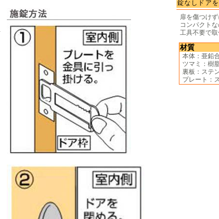
錠なしドア
扉を傷つけず
コンパクトな
ー
工具不要で取
材質
本体：亜鉛
ツマミ：樹
裏板：ステ
プレート：