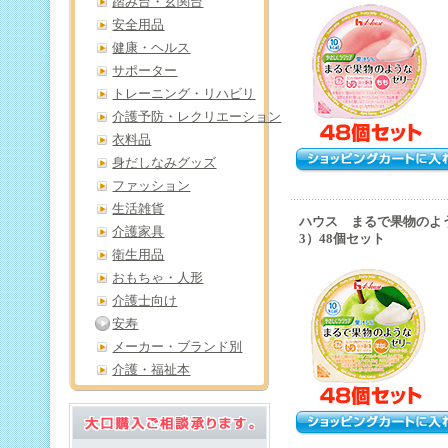
踏み台・玄関台
安全用品
健康・ヘルス
サポーター
トレーニング・リハビリ
介護予防・レクリエーション
衣料品
身だしなみグッズ
ファッション
生活雑貨
ハウス まるで果物のよ
介護家具
3）48個セット
衛生用品
おもちゃ・人形
介護士向け
安寿
メーカー・ブランド別
介護・福祉本