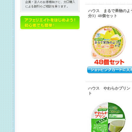
ハウス まるで果物のよ
分3）48個セット
ハウス やわらかプリン 
ト