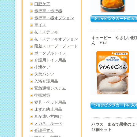
口腔ケア
歩行車・歩行器
歩行車・器オプション
車イス
杖・ステッキ
キューピー やさしい献
杖・ステッキオプション
ん Y3-8
段差スロープ・プレート
ポータブルトイレ
介護用トイレ用品
排泄ケア
失禁パンツ
入浴介護用品
緊急通報システム
徘徊対策
寝具・ベッド用品
床ずれ防止用品
耳が遠い方向け
メガネ、ルーペ
ハウス まるで果物のよ
48個セット
介護手すり