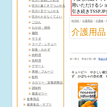
区分1 容易にかめる
用いただけるシ
区分2 歯ぐきでつぶせる
引き続きTSSP
区分3 舌でつぶせる
区分4 かまなくてよい
HOME
>
介護用品
>
介護食
>
ごはん
おかゆ・雑炊
介護用品
麺類
サラダ
スープ・シチュー
副食・おかず
肉料理
並べ替え 料金が安い順
料金が
魚料理
デザート
果物・フルーツ
キューピー やさしい献
ず かぼちゃの含め煮 Y3
飲料
カロリー・栄養調整品
調味料
服薬ゼリー
食事用品
健康食品・サプリ