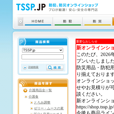
重要なおしらせ
新オンラインシ
このたび、202
プンいたしまし
防災用品・防犯
詳細検索
り揃えておりま
オンラインショ
せやお見積りが
介護用品全一覧
談ください。
介護食
新オンラインシ
とろみ調整
https://shop.tssp.jp
ゼリー・ムースの素
今後も商品ライ