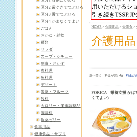
区分1 容易にかめる
用いただけるシ
区分2 歯ぐきでつぶせる
引き続きTSSP
区分3 舌でつぶせる
区分4 かまなくてよい
HOME
>
介護用品
>
介護食
>
ごはん
おかゆ・雑炊
介護用品
麺類
サラダ
スープ・シチュー
副食・おかず
肉料理
並べ替え 料金が安い順
料金が
魚料理
デザート
果物・フルーツ
FORICA 栄養支援 かぼ
くてよい)
飲料
カロリー・栄養調整品
調味料
服薬ゼリー
食事用品
健康食品・サプリ