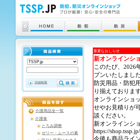
重要なおしらせ
新オンラインシ
このたび、202
プンいたしまし
防災用品・防犯
詳細検索
り揃えておりま
オンラインショ
せやお見積りが
介護用品全一覧
談ください。
介護食
新オンラインシ
とろみ調整
https://shop.tssp.jp
ゼリー・ムースの素
今後も商品ライ