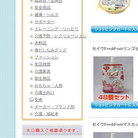
踏み台・玄関台
安全用品
健康・ヘルス
サポーター
トレーニング・リハビリ
介護予防・レクリエーション
衣料品
セイウFreshFruitリン
身だしなみグッズ
ファッション
生活雑貨
介護家具
衛生用品
おもちゃ・人形
介護士向け
安寿
メーカー・ブランド別
介護・福祉本
セイウFreshFruitマ