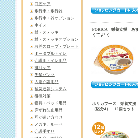
口腔ケア
歩行車・歩行器
歩行車・器オプション
車イス
FORICA 栄養支援 あ
杖・ステッキ
くてよい)
杖・ステッキオプション
段差スロープ・プレート
ポータブルトイレ
介護用トイレ用品
排泄ケア
失禁パンツ
入浴介護用品
緊急通報システム
徘徊対策
寝具・ベッド用品
ホリカフーズ 栄養支援
（区分4） 12個セット
床ずれ防止用品
耳が遠い方向け
メガネ、ルーペ
介護手すり