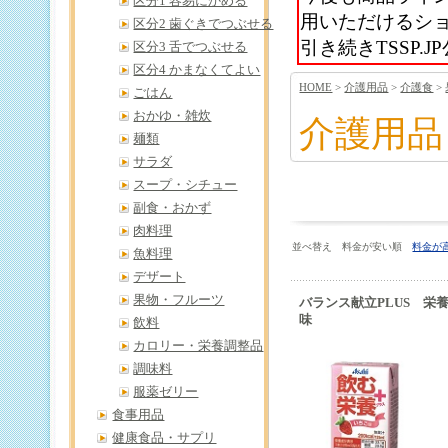
区分1 容易にかめる
用いただけるシ
区分2 歯ぐきでつぶせる
引き続きTSSP
区分3 舌でつぶせる
区分4 かまなくてよい
HOME
>
介護用品
>
介護食
>
ごはん
おかゆ・雑炊
介護用品
麺類
サラダ
スープ・シチュー
副食・おかず
肉料理
並べ替え 料金が安い順
料金が
魚料理
デザート
果物・フルーツ
バランス献立PLUS 栄
味
飲料
カロリー・栄養調整品
調味料
服薬ゼリー
食事用品
健康食品・サプリ