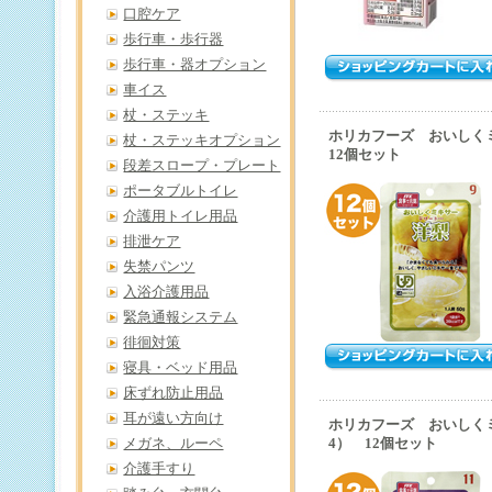
口腔ケア
歩行車・歩行器
歩行車・器オプション
車イス
杖・ステッキ
ホリカフーズ おいしく
杖・ステッキオプション
12個セット
段差スロープ・プレート
ポータブルトイレ
介護用トイレ用品
排泄ケア
失禁パンツ
入浴介護用品
緊急通報システム
徘徊対策
寝具・ベッド用品
床ずれ防止用品
耳が遠い方向け
ホリカフーズ おいしく
メガネ、ルーペ
4） 12個セット
介護手すり