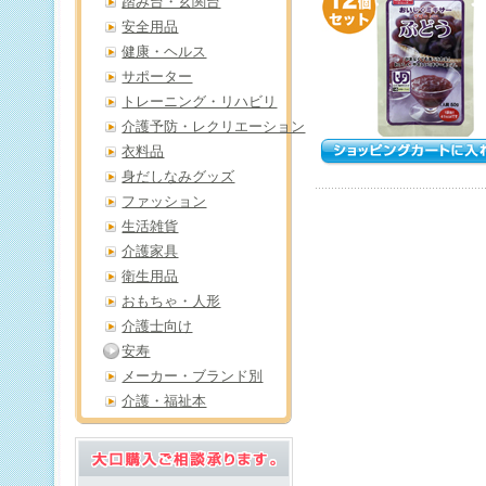
踏み台・玄関台
安全用品
健康・ヘルス
サポーター
トレーニング・リハビリ
介護予防・レクリエーション
衣料品
身だしなみグッズ
ファッション
生活雑貨
介護家具
衛生用品
おもちゃ・人形
介護士向け
安寿
メーカー・ブランド別
介護・福祉本