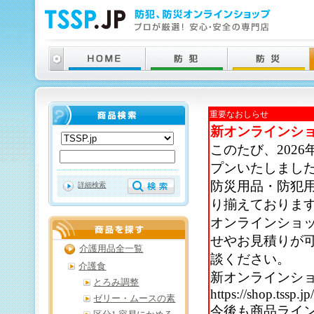
重要なおしらせ
新オンラインシ
このたび、202
プンいたしまし
防災用品・防犯
詳細検索
り揃えておりま
オンラインショ
せやお見積りが
介護用品全一覧
談ください。
介護食
新オンラインシ
とろみ調整
https://shop.tssp.jp
ゼリー・ムースの素
今後も商品ライ