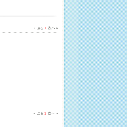
«
1
次へ »
戻る
«
1
次へ »
戻る