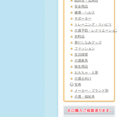
踏み台・玄関台
安全用品
健康・ヘルス
サポーター
トレーニング・リハビリ
介護予防・レクリエーショ
衣料品
身だしなみグッズ
ファッション
生活雑貨
介護家具
衛生用品
おもちゃ・人形
介護士向け
安寿
メーカー・ブランド別
介護・福祉本