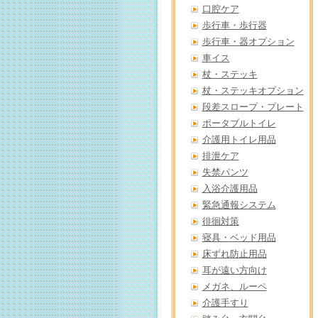
口腔ケア
歩行車・歩行器
歩行車・器オプション
車イス
杖・ステッキ
杖・ステッキオプション
段差スロープ・プレート
ポータブルトイレ
介護用トイレ用品
排泄ケア
失禁パンツ
入浴介護用品
緊急通報システム
徘徊対策
寝具・ベッド用品
床ずれ防止用品
耳が遠い方向け
メガネ、ルーペ
介護手すり