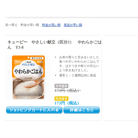
並べ替え 料金が安い順
料金が高い順
発送が早い順
キューピー やさしい献立（区分3） やわらかごは
ん Y3-8
お米の香りと甘みをいかした
食べやすいやわらかごはんで
す。ぱさつきや粘りが出ない
よう炊きあげました。
通常１～２週間以内に発送
173円（税込）
173円（税込）