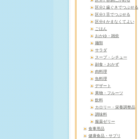
区分1 容易にかめる
区分2 歯ぐきでつぶせる
区分3 舌でつぶせる
区分4 かまなくてよい
ごはん
おかゆ・雑炊
麺類
サラダ
スープ・シチュー
副食・おかず
肉料理
魚料理
デザート
果物・フルーツ
飲料
カロリー・栄養調整品
調味料
服薬ゼリー
食事用品
健康食品・サプリ