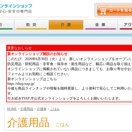
重要なおしらせ
新オンラインショップ開設のお知らせ
このたび、2026年6月30日（火）より、新しいオンラインショップをオープン
防災用品・防犯用品・非常食・保存水・衛生用品など、幅広い商品を取り揃え
オンラインショップに掲載されていない商品につきましても、お取り寄せやお
フォームよりお気軽にご相談ください。
新オンラインショップはこちら
https://shop.tssp.jp/
今後も商品ラインナップや情報を随時更新し、より便利で安心してご利用いた
す。
引き続きTSSP.JP公式オンラインショップをよろしくお願いいたします。
HOME
>
介護用品
>
介護食
>
ごはん
介護用品
ごはん