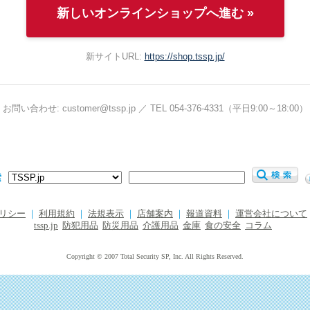
新しいオンラインショップへ進む »
新サイトURL:
https://shop.tssp.jp/
お問い合わせ: customer@tssp.jp ／ TEL 054-376-4331（平日9:00～18:00）
索
リシー
｜
利用規約
｜
法規表示
｜
店舗案内
｜
報道資料
｜
運営会社について
tssp.jp
防犯用品
防災用品
介護用品
金庫
食の安全
コラム
Copyright © 2007 Total Security SP, Inc. All Rights Reserved.