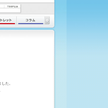
ました。
。