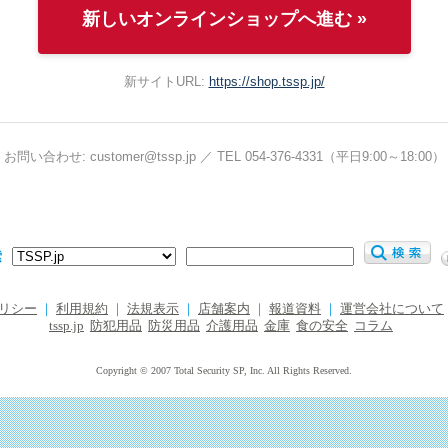
新しいオンラインショップへ進む »
新サイトURL:
https://shop.tssp.jp/
お問い合わせ: customer@tssp.jp ／ TEL 054-376-4331（平日9:00～18:00）
索
リシー
｜
利用規約
｜
法規表示
｜
店舗案内
｜
報道資料
｜
運営会社について
tssp.jp
防犯用品
防災用品
介護用品
金庫
食の安全
コラム
Copyright © 2007 Total Security SP, Inc. All Rights Reserved.