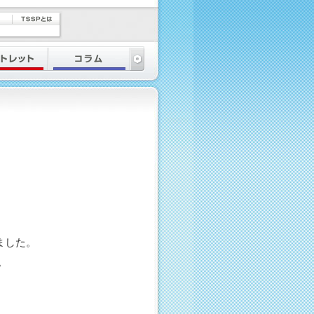
ました。
。