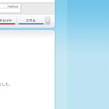
ました。
。