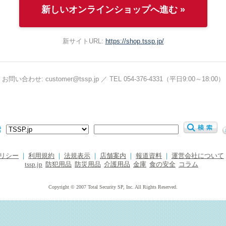
新しいオンラインショップへ進む »
新サイトURL:
https://shop.tssp.jp/
お問い合わせ: customer@tssp.jp ／ TEL 054-376-4331（平日9:00～18:00）
索
リシー
｜
利用規約
｜
法規表示
｜
店舗案内
｜
報道資料
｜
運営会社について
tssp.jp
防犯用品
防災用品
介護用品
金庫
食の安全
コラム
Copyright © 2007 Total Security SP, Inc. All Rights Reserved.